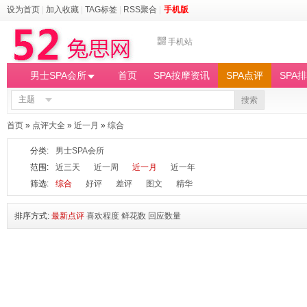
设为首页
|
加入收藏
|
TAG标签
|
RSS聚合
|
手机版
手机站
男士SPA会所
首页
SPA按摩资讯
SPA点评
SPA
主题
搜索
首页
»
点评大全
»
近一月
»
综合
分类:
男士SPA会所
范围:
近三天
近一周
近一月
近一年
筛选:
综合
好评
差评
图文
精华
排序方式:
最新点评
喜欢程度
鲜花数
回应数量