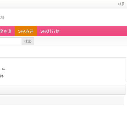
相册
|
机站
按摩资讯
SPA点评
SPA排行榜
搜索
一年
精华