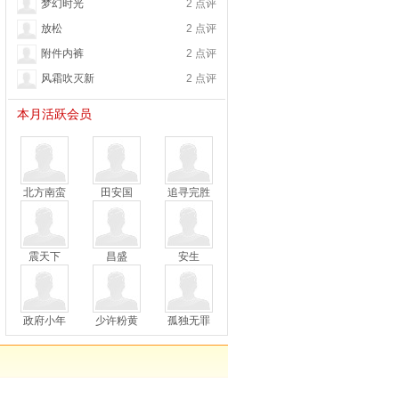
梦幻时光
2 点评
放松
2 点评
附件内裤
2 点评
风霜吹灭新
2 点评
本月活跃会员
北方南蛮
田安国
追寻完胜
震天下
昌盛
安生
政府小年
少许粉黄
孤独无罪