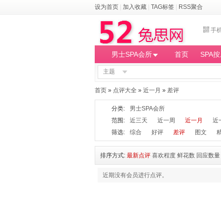
设为首页
|
加入收藏
|
TAG标签
|
RSS聚合
手
男士SPA会所
首页
SPA
主题
首页
»
点评大全
»
近一月
»
差评
分类:
男士SPA会所
范围:
近三天
近一周
近一月
近
筛选:
综合
好评
差评
图文
排序方式:
最新点评
喜欢程度
鲜花数
回应数量
近期没有会员进行点评。