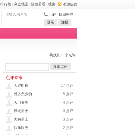
排行榜
|
浏览地图
|
随便看看
|
搜索
|
添加信息
记住
找回密码
登录
注册
共找到
0
个点评
搜索点评
点评专家
大好时机
17 点评
胜多负少的
5 点评
天门养生
4 点评
风光男士
3 点评
大兴男士
3 点评
快乐眼光
2 点评