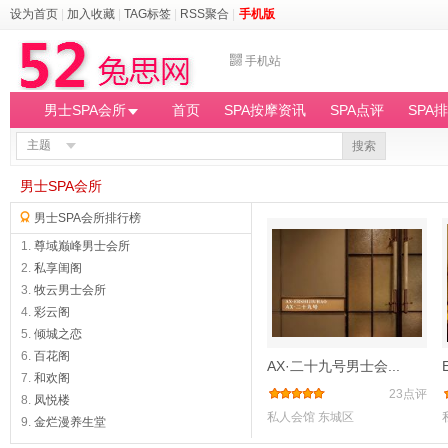
设为首页
|
加入收藏
|
TAG标签
|
RSS聚合
|
手机版
手机站
男士SPA会所
首页
SPA按摩资讯
SPA点评
SPA
主题
搜索
男士SPA会所
男士SPA会所排行榜
1.
尊域巅峰男士会所
2.
私享闺阁
3.
牧云男士会所
4.
彩云阁
5.
倾城之恋
6.
百花阁
AX·二十九号男士会...
7.
和欢阁
23点评
8.
凤悦楼
私人会馆
东城区
9.
金烂漫养生堂