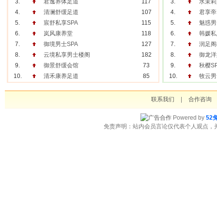
3.
君逸养体足道
117
3.
水茉莉
4.
清澜舒缓足道
107
4.
君享帝
5.
宸舒私享SPA
115
5.
魅惑男
6.
岚风康养堂
118
6.
韩媛私
7.
御境男士SPA
127
7.
润足阁
8.
云境私享男士楼阁
182
8.
御龙洋
9.
御景舒缓会馆
73
9.
秋樱S
10.
清禾康养足道
85
10.
牧云男
联系我们
|
合作咨询
Powered by
52
免责声明：站内会员言论仅代表个人观点，