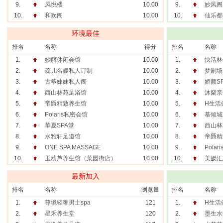
9.
凤悦楼
10.00
9.
妙凤阁
10.
和欢阁
10.00
10.
仙乐都
环境最佳
排名
名称
得分
排名
名称
1.
妙丽休闲会馆
10.00
1.
快活林
2.
蕊儿名媛私人订制
10.00
2.
梦剧场
3.
古筝妹妹私人阁
10.00
3.
娇颜S
4.
西山林苑足浴馆
10.00
4.
沐籣亲
5.
帝爵精致养生馆
10.00
5.
H生活
6.
Polaris私密会馆
10.00
6.
慕倾城
7.
華夏SPA堂
10.00
7.
西山林
8.
水雅轩足道馆
10.00
8.
帝爵精
9.
ONE SPA MASSAGE
10.00
9.
Pola
10.
玉葫芦养生馆（菜园街店）
10.00
10.
美媛汇
最新加入
排名
名称
浏览量
排名
名称
1.
尊境轻奢男士spa
121
1.
H生活
2.
星禾养生堂
120
2.
墨生水