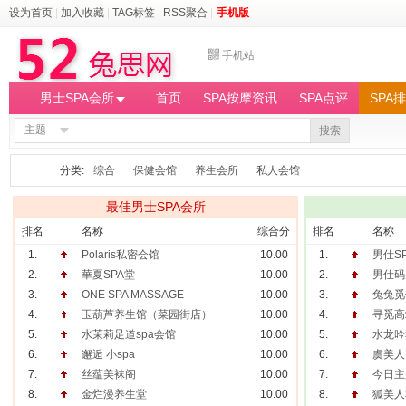
设为首页
|
加入收藏
|
TAG标签
|
RSS聚合
|
手机版
手机站
男士SPA会所
首页
SPA按摩资讯
SPA点评
SPA
主题
搜索
分类:
综合
保健会馆
养生会所
私人会馆
最佳男士SPA会所
排名
名称
综合分
排名
名称
1.
Polaris私密会馆
10.00
1.
男仕S
2.
華夏SPA堂
10.00
2.
男仕码
3.
ONE SPA MASSAGE
10.00
3.
兔兔觅
4.
玉葫芦养生馆（菜园街店）
10.00
4.
寻觅高
5.
水茉莉足道spa会馆
10.00
5.
水龙吟
6.
邂逅 小spa
10.00
6.
虞美人
7.
丝蕴美袜阁
10.00
7.
今日主
8.
金烂漫养生堂
10.00
8.
狐美人