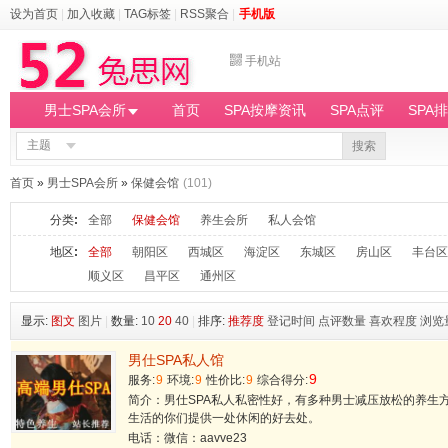
设为首页
|
加入收藏
|
TAG标签
|
RSS聚合
|
手机版
手机站
男士SPA会所
首页
SPA按摩资讯
SPA点评
SPA
主题
搜索
首页
»
男士SPA会所
»
保健会馆
(101)
分类
:
全部
保健会馆
养生会所
私人会馆
地区
:
全部
朝阳区
西城区
海淀区
东城区
房山区
丰台区
顺义区
昌平区
通州区
显示:
图文
图片
|
数量:
10
20
40
|
排序:
推荐度
登记时间
点评数量
喜欢程度
浏览
男仕SPA私人馆
9
服务:
9
环境:
9
性价比:
9
综合得分:
简介：男仕SPA私人私密性好，有多种男士减压放松的养生
生活的你们提供一处休闲的好去处。
电话：微信：aavve23