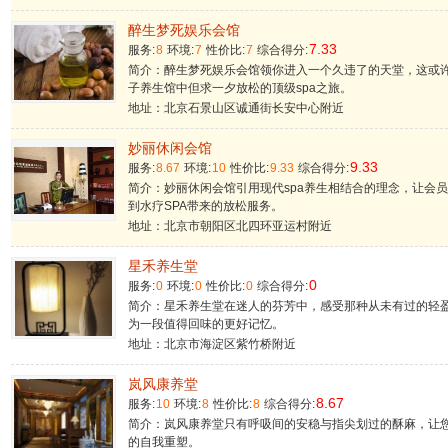
醉生梦死娱乐会馆
7.33
服务:
8
环境:
7
性价比:
7
综合得分:
简介：醉生梦死娱乐会馆领你进入一个久违了的天堂，这或
子养生馆中但求一夕放松的顶级spa之旅。
地址：北京石景山区诚通街长安中心附近
妙丽休闲会馆
9.33
服务:
8.67
环境:
10
性价比:
9.33
综合得分:
简介：妙丽休闲会馆引用现代spa养生相结合的理念，让会
到水疗SPA带来的放松服务。
地址：北京市朝阳区北四环亚运村附近
星禾养生堂
0
服务:
0
环境:
0
性价比:
0
综合得分:
简介：星禾养生堂在迷人的芬芳中，感受那种从未有过的轻
为一段值得回味的更好记忆。
地址：北京市海淀区紫竹桥附近
岚风康养堂
8.67
服务:
10
环境:
8
性价比:
8
综合得分:
简介：岚风康养堂只有呼吸间的安稳与指尖划过的酥麻，让
的自我重塑。