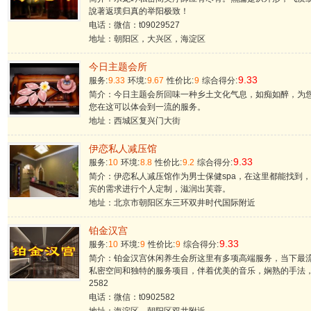
說著返璞归真的举阳极致！
电话：微信：t09029527
地址：朝阳区，大兴区，海淀区
今日主题会所
9.33
服务:
9.33
环境:
9.67
性价比:
9
综合得分:
简介：今日主题会所回味一种乡土文化气息，如痴如醉，为
您在这可以体会到一流的服务。
地址：西城区复兴门大街
伊恋私人减压馆
9.33
服务:
10
环境:
8.8
性价比:
9.2
综合得分:
简介：伊恋私人减压馆作为男士保健spa，在这里都能找到
宾的需求进行个人定制，滋润出芙蓉。
地址：北京市朝阳区东三环双井时代国际附近
铂金汉宫
9.33
服务:
10
环境:
9
性价比:
9
综合得分:
简介：铂金汉宫休闲养生会所这里有多项高端服务，当下最
私密空间和独特的服务项目，伴着优美的音乐，娴熟的手法，全
2582
电话：微信：t0902582