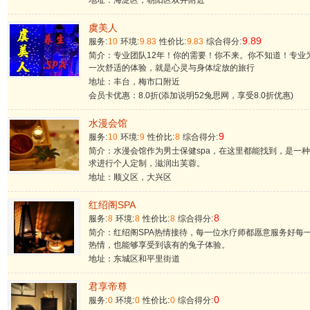
地址：海淀区，朝阳区双井附近
虞美人
9.89
服务:
10
环境:
9.83
性价比:
9.83
综合得分:
简介：专业团队12年！你的需要！你不来。你不知道！专业
一次舒适的体验，就是心灵与身体绽放的旅行
地址：丰台，梅市口附近
会员卡优惠：8.0折(添加说明52兔思网，享受8.0折优惠)
水漫会馆
9
服务:
10
环境:
9
性价比:
8
综合得分:
简介：水漫会馆作为男士保健spa，在这里都能找到，是一
求进行个人定制，滋润出芙蓉。
地址：顺义区，大兴区
红绍阁SPA
8
服务:
8
环境:
8
性价比:
8
综合得分:
简介：红绍阁SPA热情接待，每一位水疗师都愿意服务好每
热情，也能够享受到该有的兔子体验。
地址：东城区和平里街道
君享帝尊
0
服务:
0
环境:
0
性价比:
0
综合得分: