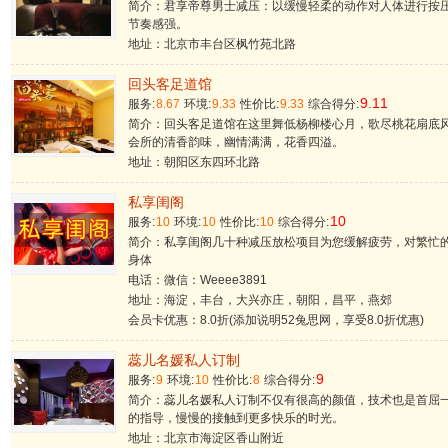
简介：君享帝尊男士减压：以缓慢轻柔的动作对人体进行按
节奏感强。
地址：北京市丰台区枫竹苑北路
回头客足道馆
9.11
服务:
8.67
环境:
9.33
性价比:
9.33
综合得分:
简介：回头客足道馆在这里舞低杨柳楼心月，歌尽桃花扇底
会所的清香韵味，幽情满满，花香四溢。
地址：朝阳区东四环北路
私享闺阁
10
服务:
10
环境:
10
性价比:
10
综合得分:
简介：私享闺阁​几十种减压放松项目为您缓解疲劳，对繁忙
身体
电话：微信：Weeee3891
地址：海淀，丰台，大兴亦庄，朝阳，昌平，燕郊
会员卡优惠：8.0折(添加说明52兔思网，享受8.0折优惠)
蕊儿名媛私人订制
9
服务:
9
环境:
10
性价比:
8
综合得分:
简介：蕊儿名媛私人订制不仅有很高的颜值，技术也是首屈
的指导，慢慢的接触到更多快乐的时光。
地址：北京市海淀区香山附近