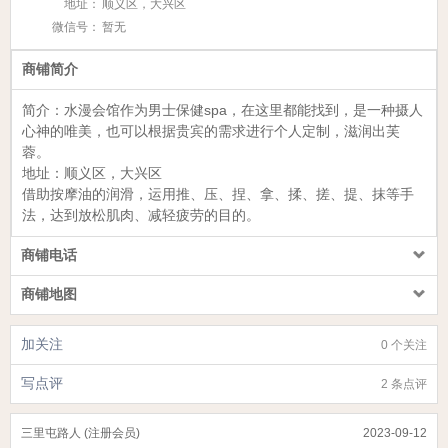
地址：
顺义区，大兴区
微信号：
暂无
商铺简介
简介
：
水漫会馆
作为
男士保
健spa，在这里都能找到，是一种摄人
心神的唯美，也可以根据贵宾的需求进行个人定制，滋润出芙
蓉。
地址：顺义
区，大兴区
借助按摩油的润滑，运用推、压、捏、拿、揉、搓、提、抹等手
法，达到放松肌肉、减轻疲劳的目的。
商铺电话
商铺地图
加关注
0 个关注
写点评
2 条点评
三里屯路人 (注册会员)
2023-09-12