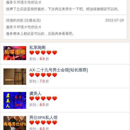
服务:
5
环境:
5
性价比:
4
按摩了之后还是很舒服的，下次再过来养生一下吧。精油保健都还可以的。
浪漫的光彩 (注册会员)
2022-07-26
服务:
5
环境:
4
性价比:
4
服务整体上都还是可以的，后面再来看看吧。
私享闺阁
折扣：
8.0
折
AX·二十九号男士会馆[站长推荐]
折扣：
7.0
折
虞美人
折扣：
8.0
折
男仕SPA私人馆
折扣：
8.0
折