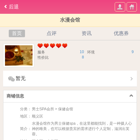
后退
水漫会馆
首页
点评
资讯
优惠券
10
9
服务
环境
8
性价比
暂无
商铺信息
分类：
男士SPA会所 > 保健会馆
地区：
顺义区
水漫会馆作为男士保健spa，在这里都能找到，是一种摄人心
简介：
神的唯美，也可以根据贵宾的需求进行个人定制，滋润出芙
蓉。