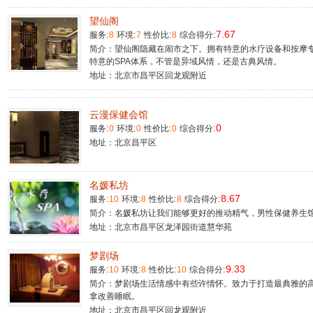
望仙阁
7.67
服务:
8
环境:
7
性价比:
8
综合得分:
简介：望仙阁隐藏在闹市之下。拥有特意的水疗设备和按摩
特意的SPA体系，不管是异域风情，还是古典风情。
地址：北京市昌平区回龙观附近
云漫保健会馆
0
服务:
0
环境:
0
性价比:
0
综合得分:
地址：北京昌平区
名媛私坊
8.67
服务:
10
环境:
8
性价比:
8
综合得分:
简介：名媛私坊让我们能够更好的推动精气，男性保健养生
地址：北京市昌平区龙泽园街道慧华苑
梦剧场
9.33
服务:
10
环境:
8
性价比:
10
综合得分:
简介：梦剧场生活情感中有些许情怀。致力于打造最典雅的高
拿改善睡眠。
地址：北京市昌平区回龙观附近