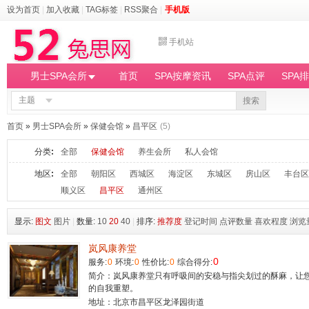
设为首页
|
加入收藏
|
TAG标签
|
RSS聚合
|
手机版
手机站
男士SPA会所
首页
SPA按摩资讯
SPA点评
SPA
主题
搜索
首页
»
男士SPA会所
»
保健会馆
»
昌平区
(5)
分类
:
全部
保健会馆
养生会所
私人会馆
地区
:
全部
朝阳区
西城区
海淀区
东城区
房山区
丰台区
顺义区
昌平区
通州区
显示:
图文
图片
|
数量:
10
20
40
|
排序:
推荐度
登记时间
点评数量
喜欢程度
浏览
岚风康养堂
0
服务:
0
环境:
0
性价比:
0
综合得分:
简介：岚风康养堂只有呼吸间的安稳与指尖划过的酥麻，让
的自我重塑。
地址：北京市昌平区龙泽园街道