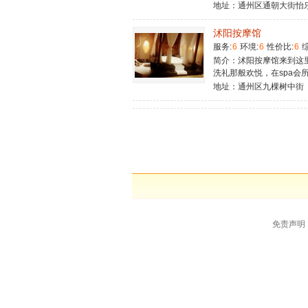
地址：通州区通朝大街怡
沭阳按摩馆
服务:
6
环境:
6
性价比:
6
综
简介：沭阳按摩馆​来到这
洗礼那般欢悦，在spa会
地址：通州区九棵树中街
免责声明