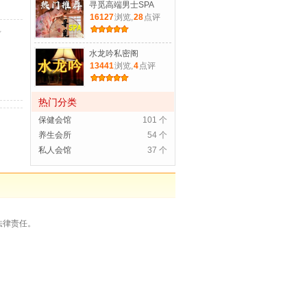
寻觅高端男士SPA
16127
浏览,
28
点评
水龙吟私密阁
13441
浏览,
4
点评
热门分类
保健会馆
101 个
养生会所
54 个
私人会馆
37 个
法律责任。