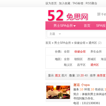
设为首页
|
加入收藏
|
TAG标签
|
RSS聚合
手
男士SPA会所
首页
SPA
主题
首页
»
男士SPA会所
»
保健会馆
»
通州区
(2)
分类
:
全部
保健会馆
养生会所
地区
:
全部
朝阳区
西城区
海
顺义区
昌平区
通州区
显示:
图文
图片
|
数量:
10
20
40
|
排序:
推荐度
邂逅 小spa
服务:
10
环境:
10
性价比:
简介：体验到男士休闲会
寻找到魅力存在。
电话：13121308361