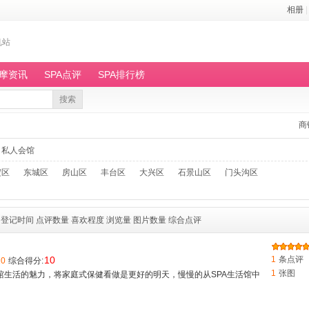
相册
|
机站
按摩资讯
SPA点评
SPA排行榜
搜索
商
私人会馆
淀区
东城区
房山区
丰台区
大兴区
石景山区
门头沟区
登记时间
点评数量
喜欢程度
浏览量
图片数量
综合点评
10
1
条点评
10
综合得分:
1
张图
馆生活的魅力，将家庭式保健看做是更好的明天，慢慢的从SPA生活馆中