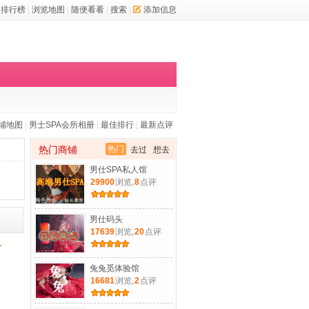
排行榜
|
浏览地图
|
随便看看
|
搜索
|
添加信息
铺地图
|
男士SPA会所相册
|
最佳排行
|
最新点评
热门商铺
热门
去过
想去
男仕SPA私人馆
29900
浏览,
8
点评
男仕码头
17639
浏览,
20
点评
兔兔觅体验馆
16681
浏览,
2
点评