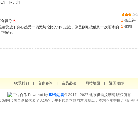
乐园一区北门
6
1
条点评
合得分:
1
张图
里请您放下身心感受一场无与伦比的spa之旅，像是刚刚接触到一次雨水的
所中畅行。
联系我们
|
合作咨询
|
会员必读
|
网站地图
|
返回顶部
Powered by
52兔思网
© 2017 - 2027
北京保健按摩网
版权所有
：站内会员言论仅代表个人观点，并不代表本站同意其观点，本站不承担由此引起的