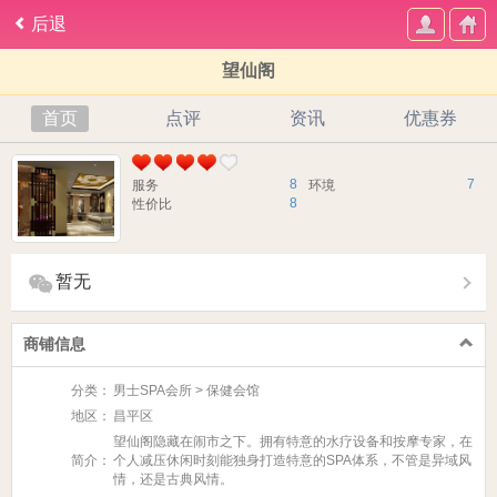
后退
望仙阁
首页
点评
资讯
优惠券
8
7
服务
环境
8
性价比
暂无
商铺信息
分类：
男士SPA会所 > 保健会馆
地区：
昌平区
望仙阁隐藏在闹市之下。拥有特意的水疗设备和按摩专家，在
简介：
个人减压休闲时刻能独身打造特意的SPA体系，不管是异域风
情，还是古典风情。