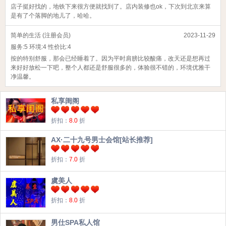
店子挺好找的，地铁下来很方便就找到了。店内装修也ok，下次到北京来算
是有了个落脚的地儿了，哈哈。
简单的生活 (注册会员)
2023-11-29
服务:
5
环境:
4
性价比:
4
按的特别舒服，那会已经睡着了。因为平时肩膀比较酸痛，改天还是想再过
来好好放松一下吧，整个人都还是舒服很多的，体验很不错的，环境优雅干
净温馨。
私享闺阁
折扣：
8.0
折
AX·二十九号男士会馆[站长推荐]
折扣：
7.0
折
虞美人
折扣：
8.0
折
男仕SPA私人馆