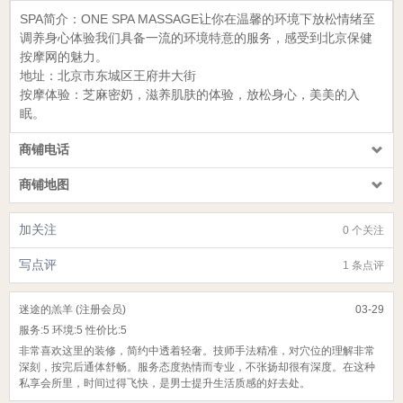
SPA简介：
ONE SPA MASSAGE
让你在温馨的环境下放松情绪至
调养身心体验我们具备一流的环境特意的服务，感受到北京保健
按摩网的魅力。
地址：北京市
东城区王府井大街
按摩体验：芝麻密奶，滋养肌肤的体验，放松身心，美美的入
眠。
商铺电话
商铺地图
加关注
0 个关注
写点评
1 条点评
迷途的羔羊 (注册会员)
03-29
服务:
5
环境:
5
性价比:
5
非常喜欢这里的装修，简约中透着轻奢。技师手法精准，对穴位的理解非常
深刻，按完后通体舒畅。服务态度热情而专业，不张扬却很有深度。在这种
私享会所里，时间过得飞快，是男士提升生活质感的好去处。