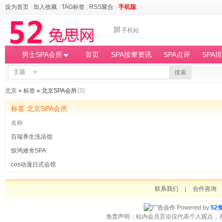
设为首页
|
加入收藏
|
TAG标签
|
RSS聚合
|
手机版
手机站
男士SPA会所
首页
SPA按摩资讯
SPA点评
SPA
主题
搜索
北京
»
标签
» 北京SPA会所
(3)
标签:北京SPA会所
名称
百瑞养生洗浴馆
惊鸿难舍SPA
cos动漫日式会馆
联系我们
|
合作咨询
Powered by
52
免责声明：站内会员言论仅代表个人观点，