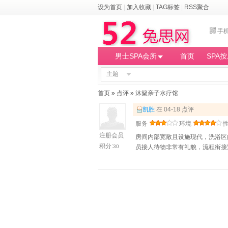
设为首页
|
加入收藏
|
TAG标签
|
RSS聚合
手
男士SPA会所
首页
SPA
主题
首页
»
点评
»
沐籣亲子水疗馆
凯胜
在 04-18 点评
服务
环境
注册会员
房间内部宽敞且设施现代，洗浴区
积分:
30
员接人待物非常有礼貌，流程衔接