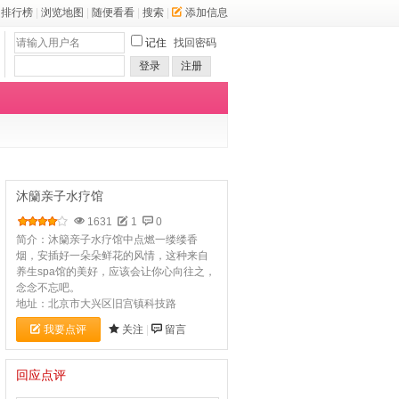
排行榜
|
浏览地图
|
随便看看
|
搜索
|
添加信息
记住
找回密码
登录
注册
沐籣亲子水疗馆
1631
1
0
简介：沐籣亲子水疗馆中点燃一缕缕香
烟，安插好一朵朵鲜花的风情，这种来自
养生spa馆的美好，应该会让你心向往之，
念念不忘吧。
地址：北京市大兴区旧宫镇科技路
我要点评
关注
|
留言
回应点评