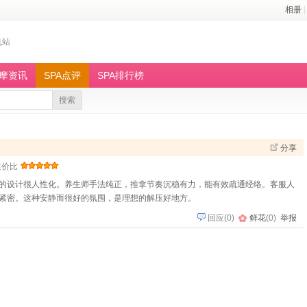
相册
|
机站
按摩资讯
SPA点评
SPA排行榜
搜索
分享
性价比
的设计很人性化。养生师手法纯正，推拿节奏沉稳有力，能有效疏通经络。客服人
紧密。这种安静而很好的氛围，是理想的解压好地方。
回应
(
0
)
鲜花
(
0
)
举报