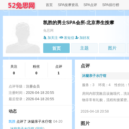
首页
SPA按摩资讯
SPA点评
SPA排行榜
凯胜的男士SPA会所-北京养生按摩
兔思网
加关注
发短信
加好友
主题
图片
首页
点评
关注
粉丝
点评
0
0
1
沐籣亲子水疗馆
服务：3
环境：4
性价比：
点评等级：
注册会员
注册时间：
2026-04-18 20:55
房间内部宽敞且设施现代，洗
最后登录：
2026-04-18 20:55
物非常有礼貌，流程衔接紧密
动态
2026-04-18 20:58
凯胜
点评了 沐籣亲子水疗馆
04-20
图片
沐籣亲子水疗馆
(
回应
)