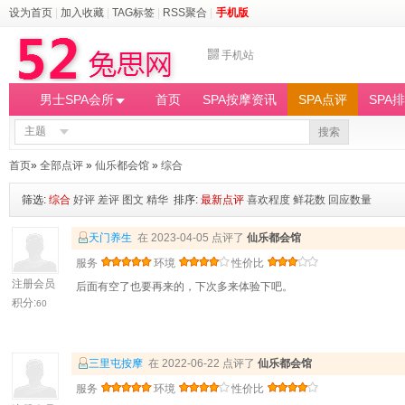
设为首页
|
加入收藏
|
TAG标签
|
RSS聚合
|
手机版
手机站
男士SPA会所
首页
SPA按摩资讯
SPA点评
SPA
主题
搜索
首页
»
全部点评
»
仙乐都会馆
»
综合
筛选:
综合
好评
差评
图文
精华
排序:
最新点评
喜欢程度
鲜花数
回应数量
天门养生
在 2023-04-05 点评了
仙乐都会馆
服务
环境
性价比
注册会员
后面有空了也要再来的，下次多来体验下吧。
积分:
60
三里屯按摩
在 2022-06-22 点评了
仙乐都会馆
服务
环境
性价比