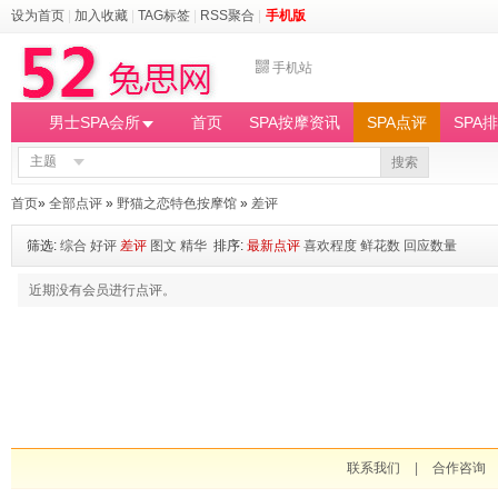
设为首页
|
加入收藏
|
TAG标签
|
RSS聚合
|
手机版
手机站
男士SPA会所
首页
SPA按摩资讯
SPA点评
SPA
主题
搜索
首页
»
全部点评
»
野猫之恋特色按摩馆
»
差评
筛选:
综合
好评
差评
图文
精华
排序:
最新点评
喜欢程度
鲜花数
回应数量
近期没有会员进行点评。
联系我们
|
合作咨询