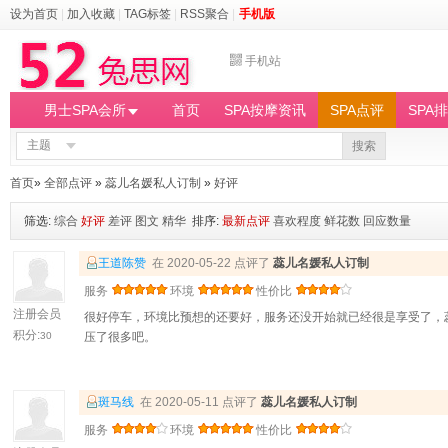
设为首页
|
加入收藏
|
TAG标签
|
RSS聚合
|
手机版
手机站
男士SPA会所
首页
SPA按摩资讯
SPA点评
SPA
主题
搜索
首页
»
全部点评
»
蕊儿名媛私人订制
»
好评
筛选:
综合
好评
差评
图文
精华
排序:
最新点评
喜欢程度
鲜花数
回应数量
王道陈赞
在 2020-05-22 点评了
蕊儿名媛私人订制
服务
环境
性价比
注册会员
很好停车，环境比预想的还要好，服务还没开始就已经很是享受了，
积分:
30
压了很多吧。
斑马线
在 2020-05-11 点评了
蕊儿名媛私人订制
服务
环境
性价比