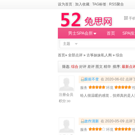
设为首页
|
加入收藏
|
TAG标签
|
RSS聚合
手
男士SPA会所
首页
SPA
主题
首页
»
全部点评
»
古筝妹妹私人阁
»
综合
筛选:
综合
好评
差评
图文
精华
排序:
最新点
眼前不变
在 2020-06-02 点评
服务
环境
注册会员
给人很温暖的感觉，技师真的是人
积分:
30
故作清新
在 2020-05-09 点评
服务
环境