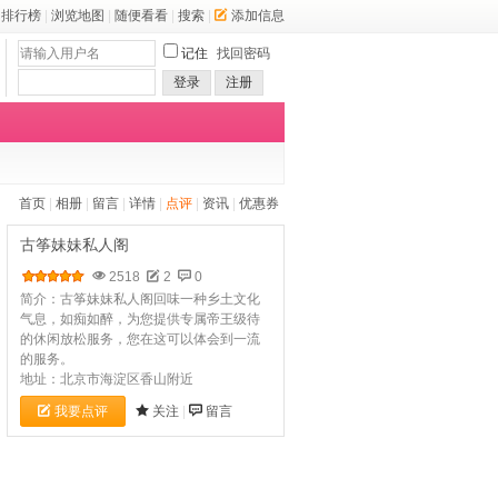
排行榜
|
浏览地图
|
随便看看
|
搜索
|
添加信息
记住
找回密码
登录
注册
首页
|
相册
|
留言
|
详情
|
点评
|
资讯
|
优惠券
古筝妹妹私人阁
2518
2
0
简介：古筝妹妹私人阁回味一种乡土文化
气息，如痴如醉，为您提供专属帝王级待
的休闲放松服务，您在这可以体会到一流
的服务。
地址：北京市海淀区香山附近
我要点评
关注
|
留言