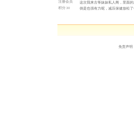
注册会员
这次我来古筝妹妹私人阁，里面的
积分:
30
倒是也强有力呢，减压保健放松了
免责声明