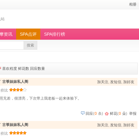
相册
|
机站
按摩资讯
SPA点评
SPA排行榜
搜索
评
喜欢程度
鲜花数
回应数量
了
古筝妹妹私人阁
加关注
,
发短信
,
加好友
性价比
照无差，很漂亮，下次带上我老板一起来体验下。
回应
(
0
条)
鲜花
(
0
朵
)
举报
了
古筝妹妹私人阁
加关注
,
发短信
,
加好友
性价比