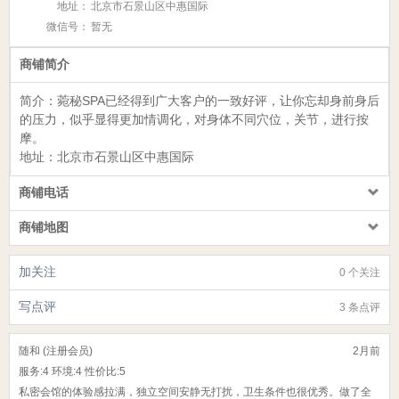
地址：
北京市石景山区中惠国际
微信号：
暂无
商铺简介
简介：
菀秘SPA
已经得到广大客户的一致好评，让你忘却身前身后
的压力，似乎显得更加情调化，对身体不同穴位，关节，进行按
摩。
地址：
北京市石景山区中惠国际
商铺电话
商铺地图
加关注
0 个关注
写点评
3 条点评
随和 (注册会员)
2月前
服务:
4
环境:
4
性价比:
5
私密会馆的体验感拉满，独立空间安静无打扰，卫生条件也很优秀。做了全