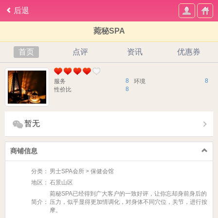
后退
菀秘SPA
首页
点评
资讯
优惠券
8
8
服务
环境
8
性价比
暂无
商铺信息
分类：
男士SPA会所 > 保健会馆
地区：
石景山区
菀秘SPA已经得到广大客户的一致好评，让你忘却身前身后的
简介：
压力，似乎显得更加情调化，对身体不同穴位，关节，进行按
摩。