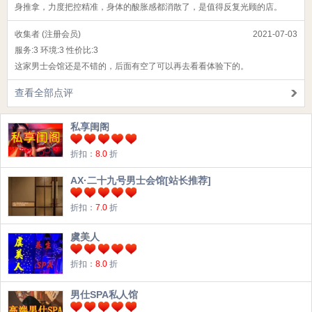
身推拿，力度把控精准，身体的酸胀感都消散了，是值得反复光顾的店。
收集者 (注册会员)
2021-07-03
服务:
3
环境:
3
性价比:
3
这家男士会馆还是不错的，后面有空了可以再去看看体验下的。
查看全部点评
私享闺阁
折扣：
8.0
折
AX·二十九号男士会馆[站长推荐]
折扣：
7.0
折
虞美人
折扣：
8.0
折
男仕SPA私人馆