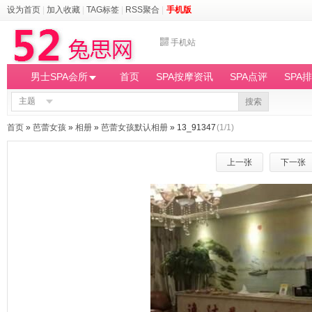
设为首页
|
加入收藏
|
TAG标签
|
RSS聚合
|
手机版
手机站
男士SPA会所
首页
SPA按摩资讯
SPA点评
SPA
主题
搜索
首页
»
芭蕾女孩
»
相册
»
芭蕾女孩默认相册
» 13_91347
(1/1)
上一张
下一张