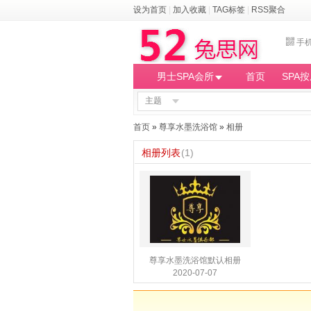
设为首页
|
加入收藏
|
TAG标签
|
RSS聚合
手
男士SPA会所
首页
SPA
主题
首页
»
尊享水墨洗浴馆
»
相册
相册列表
(1)
尊享水墨洗浴馆默认相册
2020-07-07