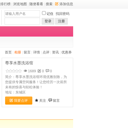
排行榜
|
浏览地图
|
随便看看
|
搜索
|
添加信息
记住
找回密码
登录
注册
首页
|
相册
|
留言
|
详情
|
点评
|
资讯
|
优惠券
尊享水墨洗浴馆
1689
0
0
简介：尊享水墨洗浴馆环境优雅别致，为
您提供专属空间服务！让您经历一次前所
未有的惊喜与轻松体验！
地址：东城区
我要点评
关注
|
留言