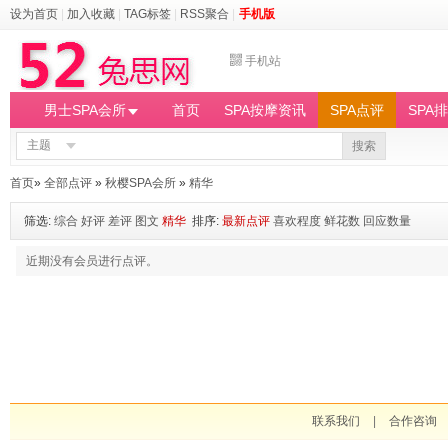
设为首页
|
加入收藏
|
TAG标签
|
RSS聚合
|
手机版
手机站
男士SPA会所
首页
SPA按摩资讯
SPA点评
SPA
主题
搜索
首页
»
全部点评
»
秋樱SPA会所
»
精华
筛选:
综合
好评
差评
图文
精华
排序:
最新点评
喜欢程度
鲜花数
回应数量
近期没有会员进行点评。
联系我们
|
合作咨询