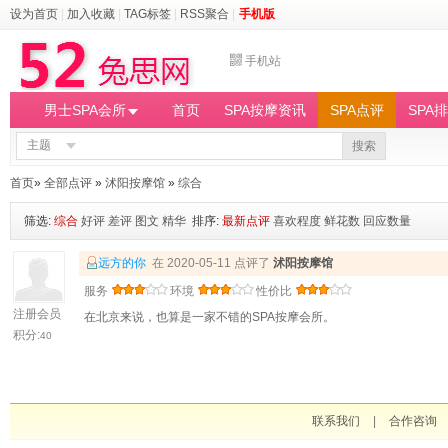
设为首页
|
加入收藏
|
TAG标签
|
RSS聚合
|
手机版
手机站
男士SPA会所
首页
SPA按摩资讯
SPA点评
SPA
主题
搜索
首页
»
全部点评
»
沭阳按摩馆
»
综合
筛选:
综合
好评
差评
图文
精华
排序:
最新点评
喜欢程度
鲜花数
回应数量
远方的你
在 2020-05-11 点评了
沭阳按摩馆
服务
环境
性价比
注册会员
在北京来说，也算是一家不错的SPA按摩会所。
积分:
40
联系我们
|
合作咨询