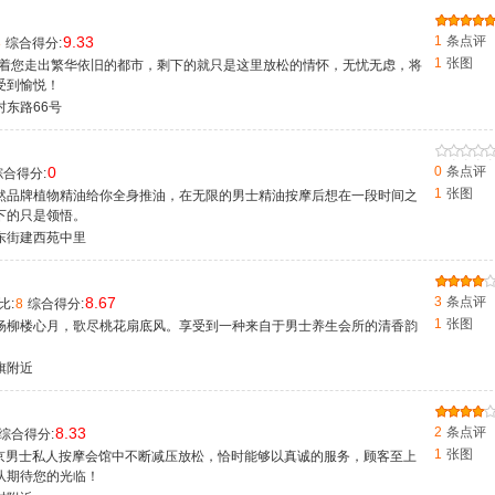
9.33
1
条点评
8
综合得分:
1
张图
带着您走出繁华依旧的都市，剩下的就只是这里放松的情怀，无忧无虑，将
受到愉悦！
东路66号
0
0
条点评
合得分:
1
张图
天然品牌植物精油给你全身推油，在无限的男士精油按摩后想在一段时间之
下的只是领悟。
东街建西苑中里
8.67
3
条点评
比:
8
综合得分:
1
张图
杨柳楼心月，歌尽桃花扇底风。享受到一种来自于男士养生会所的清香韵
。
旗附近
8.33
2
条点评
综合得分:
1
张图
北京男士私人按摩会馆中不断减压放松，恰时能够以真诚的服务，顾客至上
队期待您的光临！