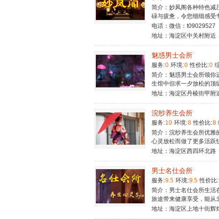
简介：妙凤阁各种特色减压
碌与疲惫，令您细细感受
电话：微信：t09029527
地址：海淀区中关村附近
魅惑男士会所
服务:
0
环境:
0
性价比:
0
综
简介：魅惑男士会所领你
生馆中但求一夕放松的顶级
地址：海淀区丹棱街甲附
浣纱养生会所
服务:
10
环境:
8
性价比:
8
简介：浣纱养生会所优雅
心灵放松而做了更多活跃
地址：海淀区西四环北路
男士名仕会所
服务:
9.5
环境:
9.5
性价比:
简介：男士名仕会所生活
旅途带来健康享受，能从
地址：海淀区上地十街辉煌