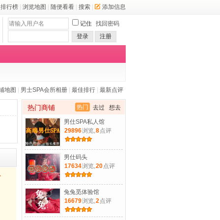
排行榜
|
浏览地图
|
随便看看
|
搜索
|
添加信息
记住
找回密码
登录
注册
铺地图
|
男士SPA会所相册
|
最佳排行
|
最新点评
热门商铺
热门
去过
想去
男仕SPA私人馆
29896
浏览,
8
点评
男仕码头
17634
浏览,
20
点评
兔兔觅体验馆
16679
浏览,
2
点评