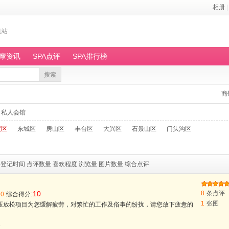
相册
|
机站
按摩资讯
SPA点评
SPA排行榜
搜索
商
私人会馆
淀区
东城区
房山区
丰台区
大兴区
石景山区
门头沟区
登记时间
点评数量
喜欢程度
浏览量
图片数量
综合点评
10
8
条点评
10
综合得分:
1
张图
减压放松项目为您缓解疲劳，对繁忙的工作及俗事的纷扰，请您放下疲惫的
1