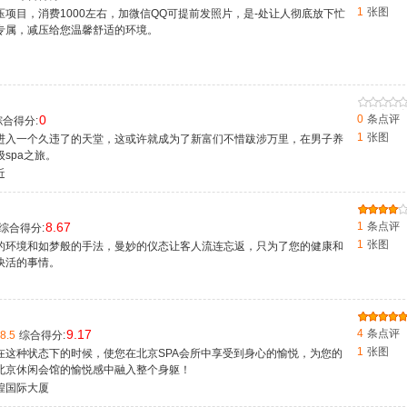
1
张图
项目，消费1000左右，加微信QQ可提前发照片，是-处让人彻底放下忙
专属，减压给您温馨舒适的环境。
0
0
条点评
合得分:
1
张图
进入一个久违了的天堂，这或许就成为了新富们不惜跋涉万里，在男子养
spa之旅。
近
8.67
1
条点评
综合得分:
1
张图
的环境和如梦般的手法，曼妙的仪态让客人流连忘返，只为了您的健康和
快活的事情。
9.17
4
条点评
8.5
综合得分:
1
张图
在这种状态下的时候，使您在北京SPA会所中享受到身心的愉悦，为您的
北京休闲会馆的愉悦感中融入整个身躯！
国际大厦​​