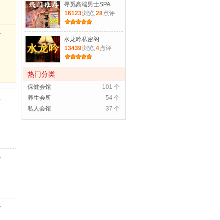
寻觅高端男士SPA
16123
浏览,
28
点评
水龙吟私密阁
13439
浏览,
4
点评
热门分类
保健会馆
101 个
养生会所
54 个
私人会馆
37 个