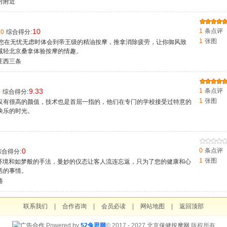
村附近
10
1
条点评
10
综合得分:
1
张图
会馆​让您在无忧无虑时体会到帝王级的精油按摩，推拿消除疲劳，让你御风致
减轻北京桑拿体验按摩的情趣。
庄西三条
9.33
1
条点评
0
综合得分:
1
张图
仅有很高的颜值，技术也是首屈一指的，他们在专门的学校接受过特意的
快乐的时光。
0
0
条点评
合得分:
1
张图
的环境和如梦般的手法，曼妙的仪态让客人流连忘返，只为了您的健康和心
活的事情。
路
联系我们
|
合作咨询
|
会员必读
|
网站地图
|
返回顶部
Powered by
52兔思网
© 2017 - 2027
北京保健按摩网
版权所有