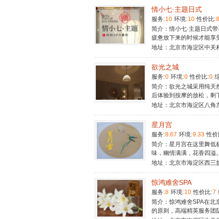
情小七·主题日式
服务:
10
环境:
10
性价比:
简介：情小七·主题日式
疲惫放下来的时候才能享
地址：北京市海淀区中关村
欲光之城
服务:
0
环境:
0
性价比:
0
综
简介：欲光之城​采用纯
后体验到按摩的放松，剩
地址：北京市海淀区八角
星月宫
服务:
8.67
环境:
9.33
性价
简介：星月宫在这里舞低
味，幽情满满，花香四溢
地址：北京市海淀区西三
惊鸿难舍SPA
服务:
8
环境:
10
性价比:
7
简介：惊鸿难舍SPA在
的原则，高端精英服务团