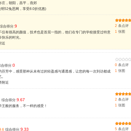
亦庄，朝阳，昌平，燕郊
说明52兔思网，享受8.0折优惠)
9
2
条点评
综合得分:
1
张图
不仅有很高的颜值，技术也是首屈一指的，他们在专门的学校接受过特意
多快乐的时光。
附近
0
0
条点评
合得分:
1
张图
的芬芳中，感受那种从未有过的轻盈感与通透感，让您的每一次到访都成
忆。
桥附近
9.67
2
条点评
0
综合得分:
1
张图
帝王般的服务，不一样的感受！
9.33
5
条点评
9.6
综合得分: