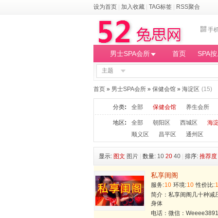
设为首页
|
加入收藏
|
TAG标签
|
RSS聚合
手
男士SPA会所
首页
SPA
主题
首页
»
男士SPA会所
»
保健会馆
»
海淀区
(15)
分类
:
全部
保健会馆
养生会所
地区
:
全部
朝阳区
西城区
海
顺义区
昌平区
通州区
显示:
图文
图片
|
数量:
10
20
40
|
排序:
推荐度
私享闺阁
服务:
10
环境:
10
性价比:
简介：私享闺阁​几十种
身体
电话：微信：Weeee389