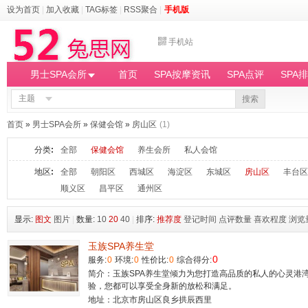
设为首页
|
加入收藏
|
TAG标签
|
RSS聚合
|
手机版
手机站
男士SPA会所
首页
SPA按摩资讯
SPA点评
SPA
主题
搜索
首页
»
男士SPA会所
»
保健会馆
»
房山区
(1)
分类
:
全部
保健会馆
养生会所
私人会馆
地区
:
全部
朝阳区
西城区
海淀区
东城区
房山区
丰台区
顺义区
昌平区
通州区
显示:
图文
图片
|
数量:
10
20
40
|
排序:
推荐度
登记时间
点评数量
喜欢程度
浏览
玉族SPA养生堂
0
服务:
0
环境:
0
性价比:
0
综合得分:
简介：玉族SPA养生堂倾力为您打造高品质的私人的心灵港
验，您都可以享受全身新的放松和满足。
地址：北京市房山区良乡拱辰西里